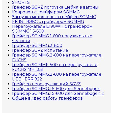
SHORTS
Грейфер SGVZ погрузка щебня в вагоны
Ковровец с грейфером SGMMG
Загрузка метолловоза грейфер SGMMG
ЕК 18 ТВЭКС с грейфером SGMMG
Перегружатель E190WH с грейфером
SG.MMG.1.5-600
Грейфер SG.MMG.1-600 полузакрытые
челюсти
Грейфер SG.MMG.3-800
Грейфер SGVZ Испытание
Грейфер SG.MMG.2-600 на перегружателе
FUCHS
Грейфер SG.MMF-500 на перегружателе
FUCHS MHL331
Грейфер SG.MMG.2-600 на перегружателе
LIEBHERR 922
Грейфер перегружающий SGVZ
Грейфер SG.MMG.1.5-600 для Sennebogen
Грейфер SG.MMG.1.5-600 для Sennebogen 2
Общее видео работы грейферов